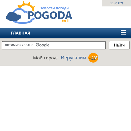
מזג אוויר
Новости погоды
☰
ГЛАВНАЯ
ИЗРАИЛЬ
Найти
СНГ
Иерусалим
Мой город:
+23°
ЕВРОПА
АМЕРИКА
АЗИЯ
АФРИКА
АВСТРАЛИЯ