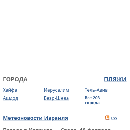
ГОРОДА
ПЛЯЖИ
Хайфа
Иерусалим
Тель-Авив
Ашдод
Беэр-Шева
Все 203
города
Метеоновости Израиля
rss