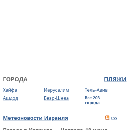
ГОРОДА
ПЛЯЖИ
Хайфа
Иерусалим
Тель-Авив
Ашдод
Беэр-Шева
Все 203
города
Метеоновости Израиля
rss