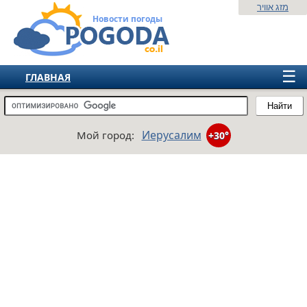
מזג אוויר
Новости погоды
☰
ГЛАВНАЯ
ИЗРАИЛЬ
Найти
СНГ
Иерусалим
Мой город:
+30°
ЕВРОПА
АМЕРИКА
АЗИЯ
АФРИКА
АВСТРАЛИЯ