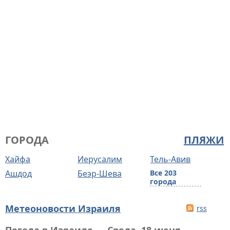
ГОРОДА
ПЛЯЖИ
Хайфа
Иерусалим
Тель-Авив
Ашдод
Беэр-Шева
Все 203
города
Метеоновости Израиля
rss