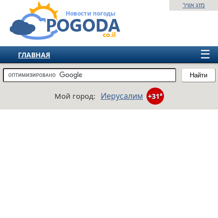
מזג אוויר
Новости погоды
☰
ГЛАВНАЯ
ИЗРАИЛЬ
Найти
СНГ
Иерусалим
Мой город:
+31°
ЕВРОПА
АМЕРИКА
АЗИЯ
АФРИКА
АВСТРАЛИЯ