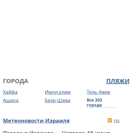
ГОРОДА
ПЛЯЖИ
Хайфа
Иерусалим
Тель-Авив
Ашдод
Беэр-Шева
Все 203
города
Метеоновости Израиля
rss