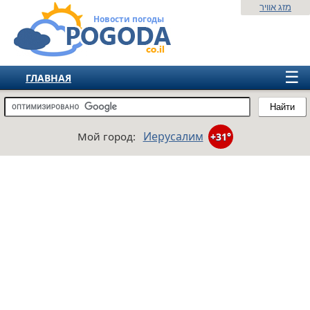
מזג אוויר
Новости погоды
☰
ГЛАВНАЯ
ИЗРАИЛЬ
Найти
СНГ
Иерусалим
Мой город:
+31°
ЕВРОПА
АМЕРИКА
АЗИЯ
АФРИКА
АВСТРАЛИЯ