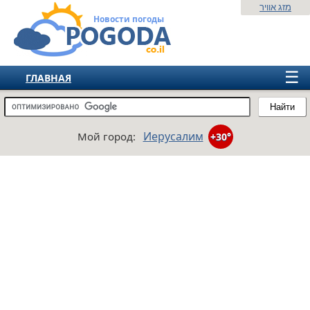
מזג אוויר
Новости погоды
☰
ГЛАВНАЯ
ИЗРАИЛЬ
Найти
СНГ
Иерусалим
Мой город:
+30°
ЕВРОПА
АМЕРИКА
АЗИЯ
АФРИКА
АВСТРАЛИЯ