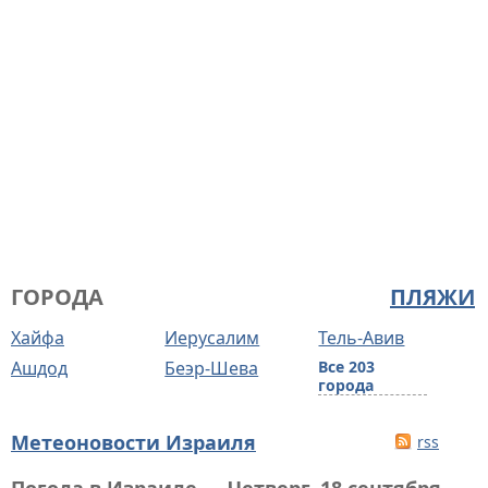
ГОРОДА
ПЛЯЖИ
Хайфа
Иерусалим
Тель-Авив
Ашдод
Беэр-Шева
Все 203
города
Метеоновости Израиля
rss