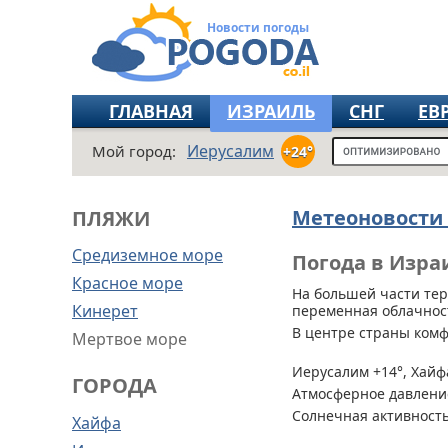
Новости погоды
ГЛАВНАЯ
ИЗРАИЛЬ
СНГ
ЕВ
Иерусалим
Мой город:
+24°
Метеоновости
ПЛЯЖИ
Средиземное море
Погода в Изра
Красное море
На большей части те
Кинерет
переменная облачность
В центре страны комф
Мертвое море
Иерусалим +14°, Хайфа
ГОРОДА
Атмосферное давление
Солнечная активность
Хайфа