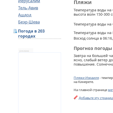
Иерусалим
Пляжи
Тель-Авив
Температура воды на 
высота волн 150-300 с
Ашдод
Беэр-Шева
Температура воды на 
Погода в 203
Температура воды на 
городах
Восход солнца в 06:16,
Прогноз погоды 
реклама
Завтра на большей ч
ясно, слабый ветер до
повышение. Солнечна
Пляжи Израиля
- темпер
на Кинерете.
На главной странице
ме
Добавьте эту страни