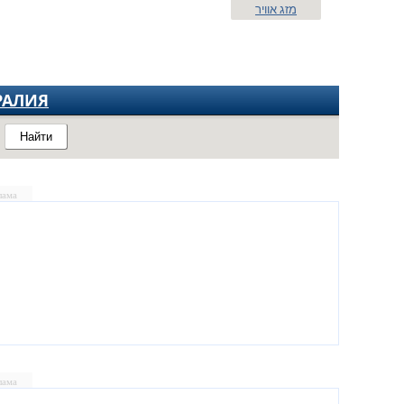
מזג אוויר
РАЛИЯ
Найти
лама
лама