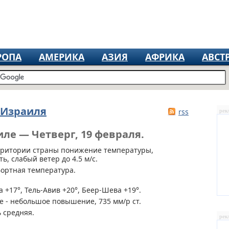
РОПА
АМЕРИКА
АЗИЯ
АФРИКА
АВСТ
 Израиля
rss
рек
иле — Четверг, 19 февраля.
рритории страны
понижение температуры,
, слабый ветер до 4.5 м/с.
ортная температура.
 +17°, Тель-Авив +20°, Беер-Шева +19°.
 - небольшое повышение, 735 мм/р ст.
 средняя.
рек