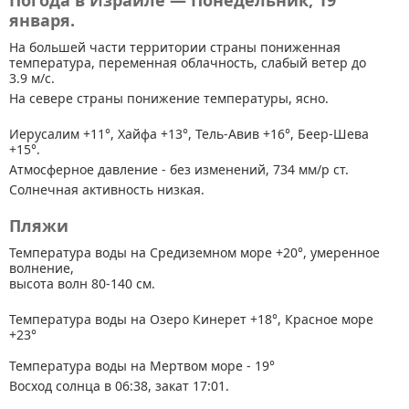
Погода в Израиле — Понедельник, 19
января.
На большей части территории страны
пониженная
температура, переменная облачность, слабый ветер до
3.9 м/с.
На севере страны понижение температуры, ясно.
Иерусалим +11°, Хайфа +13°, Тель-Авив +16°, Беер-Шева
+15°.
Атмосферное давление - без изменений, 734 мм/р ст.
Солнечная активность низкая.
Пляжи
Температура воды на Средиземном море +20°, умеренное
волнение,
высота волн 80-140 см.
Температура воды на Озеро Кинерет +18°, Красное море
+23°
Температура воды на Мертвом море - 19°
Восход солнца в 06:38, закат 17:01.