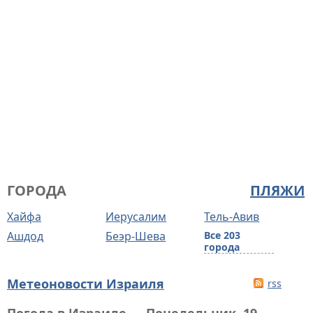
ГОРОДА
ПЛЯЖИ
Хайфа
Иерусалим
Тель-Авив
Ашдод
Беэр-Шева
Все 203
города
Метеоновости Израиля
rss