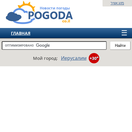
מזג אוויר
Новости погоды
☰
ГЛАВНАЯ
ИЗРАИЛЬ
Найти
СНГ
Иерусалим
Мой город:
+30°
ЕВРОПА
АМЕРИКА
АЗИЯ
АФРИКА
АВСТРАЛИЯ