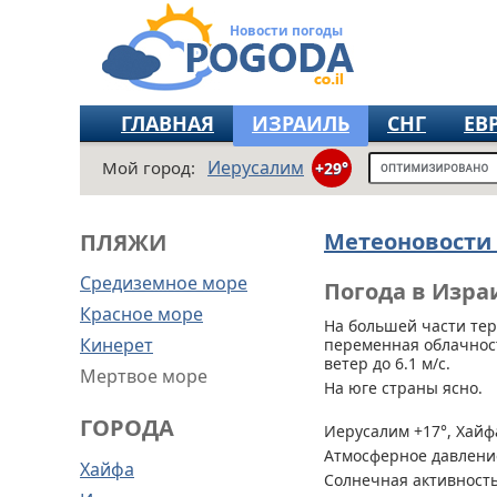
Новости погоды
ГЛАВНАЯ
ИЗРАИЛЬ
СНГ
ЕВ
Иерусалим
Мой город:
+29°
Метеоновости
ПЛЯЖИ
Средиземное море
Погода в Израи
Красное море
На большей части те
Кинерет
переменная облачност
ветер до 6.1 м/с.
Мертвое море
На юге страны ясно.
ГОРОДА
Иерусалим +17°, Хайфа
Атмосферное давление
Хайфа
Солнечная активность