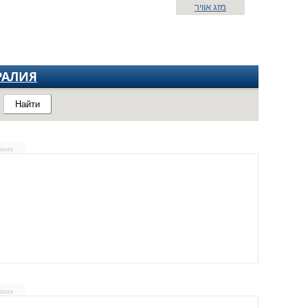
מזג אוויר
РАЛИЯ
Найти
лама
лама