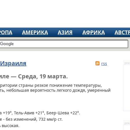
РОПА
АМЕРИКА
АЗИЯ
АФРИКА
АВСТ
 Израиля
rss
рек
ле — Среда, 19 марта.
рритории страны
резкое понижение температуры,
ь, небольшая вероятность легкого дождя, умеренный
 +19°, Тель-Авив +21°, Беер-Шева +22°.
 - без изменений, 732 мм/р ст.
рек
 высокая.