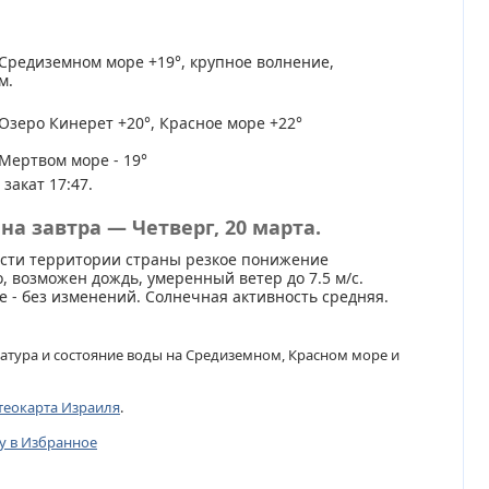
Средиземном море +19°, крупное волнение,
м.
Озеро Кинерет +20°, Красное море +22°
Мертвом море - 19°
 закат 17:47.
на завтра — Четверг, 20 марта.
асти территории страны резкое понижение
, возможен дождь, умеренный ветер до 7.5 м/с.
 - без изменений. Солнечная активность средняя.
атура и состояние воды на Средиземном, Красном море и
теокарта Израиля
.
цу в Избранное