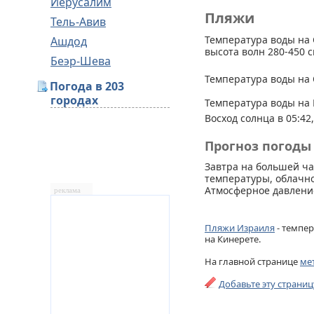
Иерусалим
Пляжи
Тель-Авив
Температура воды на 
Ашдод
высота волн 280-450 с
Беэр-Шева
Температура воды на 
Погода в 203
городах
Температура воды на 
Восход солнца в 05:42,
Прогноз погоды 
Завтра на большей ч
температуры, облачно
Атмосферное давление
реклама
Пляжи Израиля
- темпер
на Кинерете.
На главной странице
ме
Добавьте эту страни