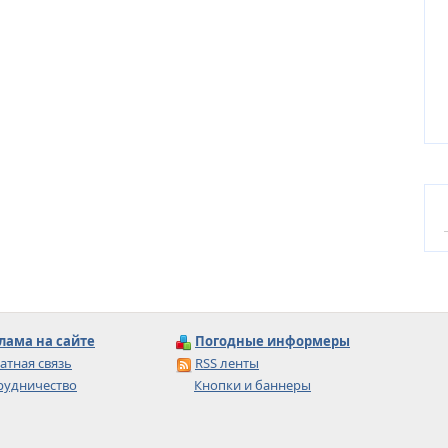
лама на сайте
Погодные информеры
атная связь
RSS ленты
рудничество
Кнопки и баннеры