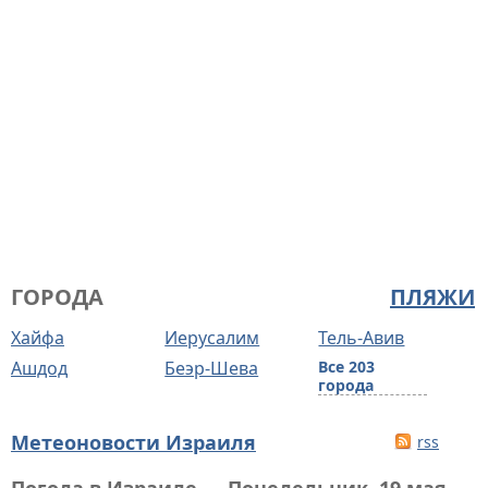
ГОРОДА
ПЛЯЖИ
Хайфа
Иерусалим
Тель-Авив
Ашдод
Беэр-Шева
Все 203
города
Метеоновости Израиля
rss