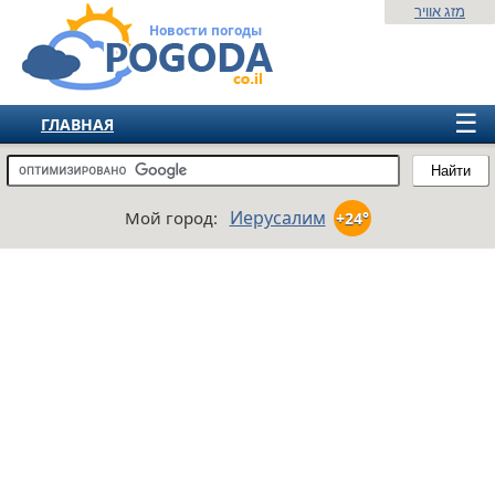
מזג אוויר
Новости погоды
☰
ГЛАВНАЯ
ИЗРАИЛЬ
Найти
СНГ
Иерусалим
Мой город:
+24°
ЕВРОПА
АМЕРИКА
АЗИЯ
АФРИКА
АВСТРАЛИЯ