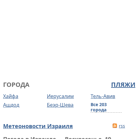
ГОРОДА
ПЛЯЖИ
Хайфа
Иерусалим
Тель-Авив
Ашдод
Беэр-Шева
Все 203
города
Метеоновости Израиля
rss