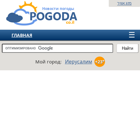
מזג אוויר
Новости погоды
☰
ГЛАВНАЯ
ИЗРАИЛЬ
Найти
СНГ
Иерусалим
Мой город:
+23°
ЕВРОПА
АМЕРИКА
АЗИЯ
АФРИКА
АВСТРАЛИЯ