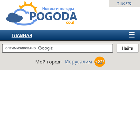
מזג אוויר
Новости погоды
☰
ГЛАВНАЯ
ИЗРАИЛЬ
Найти
СНГ
Иерусалим
Мой город:
+22°
ЕВРОПА
АМЕРИКА
АЗИЯ
АФРИКА
АВСТРАЛИЯ