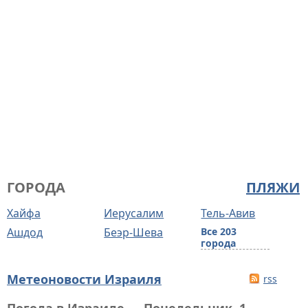
ГОРОДА
ПЛЯЖИ
Хайфа
Иерусалим
Тель-Авив
Ашдод
Беэр-Шева
Все 203
города
Метеоновости Израиля
rss