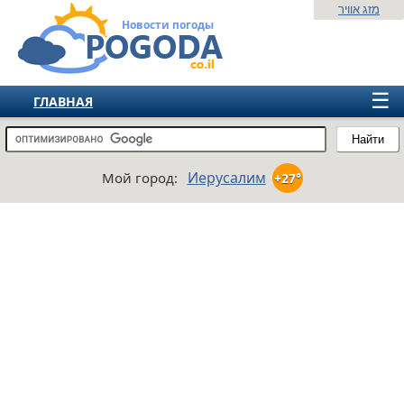
מזג אוויר
Новости погоды
☰
ГЛАВНАЯ
ИЗРАИЛЬ
Найти
СНГ
Иерусалим
Мой город:
+27°
ЕВРОПА
АМЕРИКА
АЗИЯ
АФРИКА
АВСТРАЛИЯ