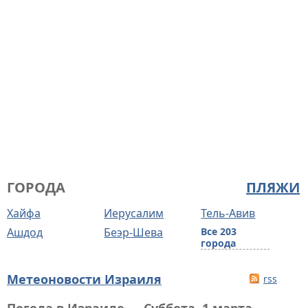
ГОРОДА
ПЛЯЖИ
Хайфа
Иерусалим
Тель-Авив
Ашдод
Беэр-Шева
Все 203
города
Метеоновости Израиля
rss