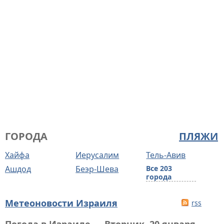
ГОРОДА
ПЛЯЖИ
Хайфа
Иерусалим
Тель-Авив
Ашдод
Беэр-Шева
Все 203
города
Метеоновости Израиля
rss