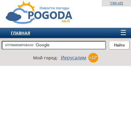
מזג אוויר
Новости погоды
☰
ГЛАВНАЯ
ИЗРАИЛЬ
Найти
СНГ
Иерусалим
Мой город:
+22°
ЕВРОПА
АМЕРИКА
АЗИЯ
АФРИКА
АВСТРАЛИЯ