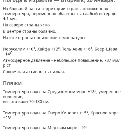
Погода в Израиле — Вторник, 20 января.
На большей части территории страны
пониженная
температура, переменная облачность, слабый ветер до
4.1 м/с.
На севере страны ясно.
В центре страны облачно.
На юге страны понижение температуры.
Иерусалим +10°, Хайфа +12°, Тель-Авив +16°, Беер-Шева
+14°.
Атмосферное давление - небольшое повышение, 737 мм/
р ст.
Солнечная активность низкая.
Пляжи
Температура воды на Средиземном море +18°, умеренное
волнение,
высота волн 70-130 см.
Температура воды на Озеро Кинерет +15°, Красное море
+23°
Температура воды на Мертвом море - 19°