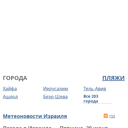
ГОРОДА
ПЛЯЖИ
Хайфа
Иерусалим
Тель-Авив
Ашдод
Беэр-Шева
Все 203
города
Метеоновости Израиля
rss