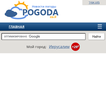
מזג אוויר
Новости погоды
☰
ГЛАВНАЯ
ИЗРАИЛЬ
Найти
СНГ
Иерусалим
Мой город:
+29°
ЕВРОПА
АМЕРИКА
АЗИЯ
АФРИКА
АВСТРАЛИЯ