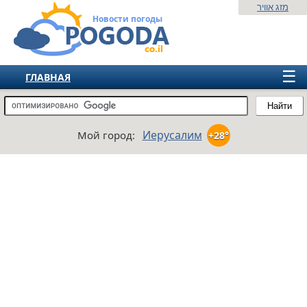
מזג אוויר
Новости погоды
☰
ГЛАВНАЯ
ИЗРАИЛЬ
Найти
СНГ
Иерусалим
Мой город:
+28°
ЕВРОПА
АМЕРИКА
АЗИЯ
АФРИКА
АВСТРАЛИЯ