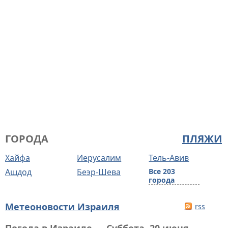
ГОРОДА
ПЛЯЖИ
Хайфа
Иерусалим
Тель-Авив
Ашдод
Беэр-Шева
Все 203
города
Метеоновости Израиля
rss