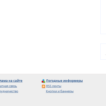
лама на сайте
Погодные информеры
атная связь
RSS ленты
рудничество
Кнопки и баннеры