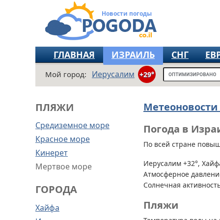
Новости погоды
ГЛАВНАЯ
ИЗРАИЛЬ
СНГ
ЕВ
Иерусалим
Мой город:
+29°
Метеоновости
ПЛЯЖИ
Средиземное море
Погода в Изра
Красное море
По всей стране
повыше
Кинерет
Иерусалим +32°, Хайфа
Мертвое море
Атмосферное давление
Солнечная активность
ГОРОДА
Пляжи
Хайфа