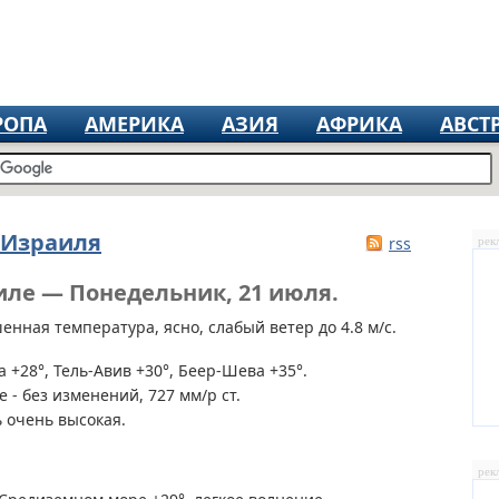
РОПА
АМЕРИКА
АЗИЯ
АФРИКА
АВСТ
 Израиля
rss
рек
иле — Понедельник, 21 июля.
нная температура, ясно, слабый ветер до 4.8 м/с.
 +28°, Тель-Авив +30°, Беер-Шева +35°.
 - без изменений, 727 мм/р ст.
 очень высокая.
рек