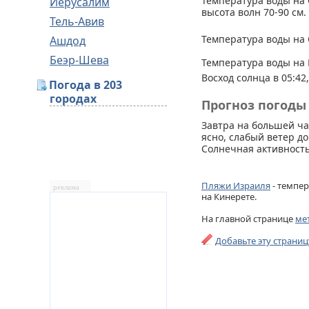
Температура воды на 
Иерусалим
высота волн 70-90 см.
Тель-Авив
Температура воды на 
Ашдод
Беэр-Шева
Температура воды на 
Восход солнца в 05:42,
Погода в 203
городах
Прогноз погоды 
Завтра на большей ч
ясно, слабый ветер до
Солнечная активность
Пляжи Израиля
- темпер
реклама
на Кинерете.
На главной странице
ме
Добавьте эту страни