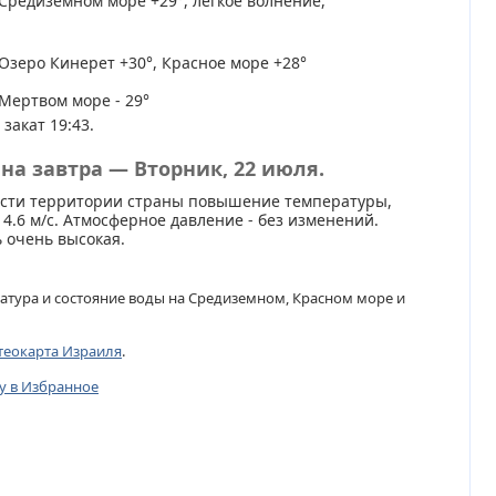
Средиземном море +29°, легкое волнение,
Озеро Кинерет +30°, Красное море +28°
Мертвом море - 29°
 закат 19:43.
на завтра — Вторник, 22 июля.
асти территории страны повышение температуры,
 4.6 м/с. Атмосферное давление - без изменений.
 очень высокая.
атура и состояние воды на Средиземном, Красном море и
теокарта Израиля
.
цу в Избранное