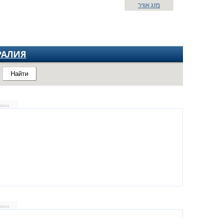
מזג אוויר
РАЛИЯ
Найти
лама
лама