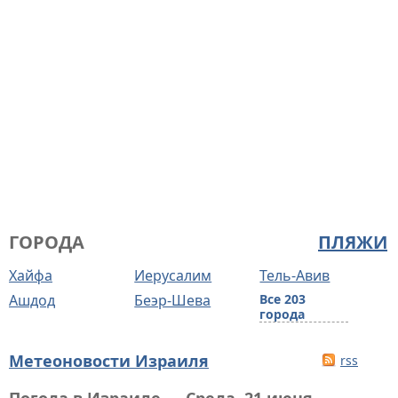
ГОРОДА
ПЛЯЖИ
Хайфа
Иерусалим
Тель-Авив
Ашдод
Беэр-Шева
Все 203
города
Метеоновости Израиля
rss