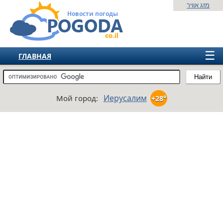
מזג אוויר
Новости погоды
☰
ГЛАВНАЯ
ИЗРАИЛЬ
Найти
СНГ
Иерусалим
Мой город:
+28°
ЕВРОПА
АМЕРИКА
АЗИЯ
АФРИКА
АВСТРАЛИЯ