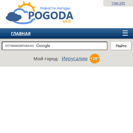
מזג אוויר
Новости погоды
☰
ГЛАВНАЯ
ИЗРАИЛЬ
Найти
СНГ
Иерусалим
Мой город:
+28°
ЕВРОПА
АМЕРИКА
АЗИЯ
АФРИКА
АВСТРАЛИЯ