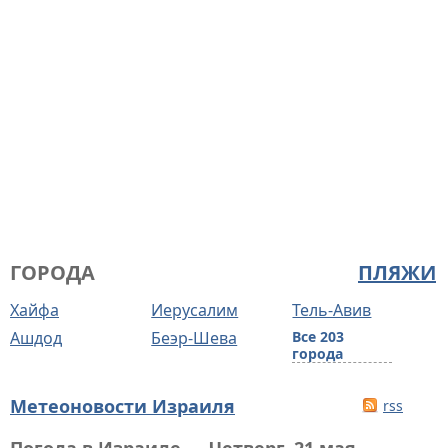
ГОРОДА
ПЛЯЖИ
Хайфа
Иерусалим
Тель-Авив
Ашдод
Беэр-Шева
Все 203
города
Метеоновости Израиля
rss