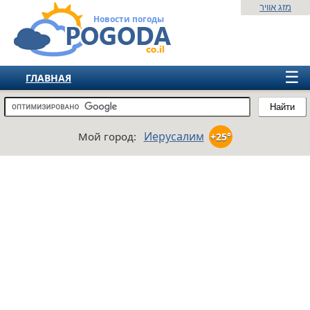
מזג אוויר
Новости погоды
☰
ГЛАВНАЯ
ИЗРАИЛЬ
Найти
СНГ
Иерусалим
Мой город:
+25°
ЕВРОПА
АМЕРИКА
АЗИЯ
АФРИКА
АВСТРАЛИЯ