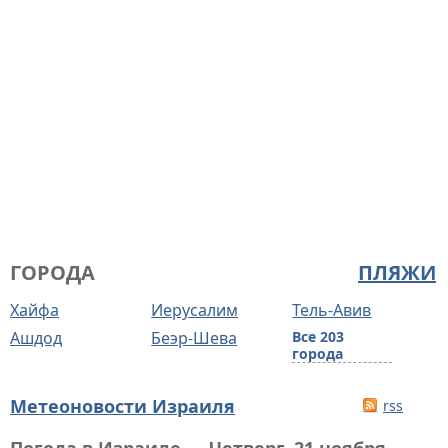
ГОРОДА
ПЛЯЖИ
Хайфа
Иерусалим
Тель-Авив
Ашдод
Беэр-Шева
Все 203
города
Метеоновости Израиля
rss