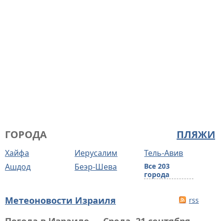
ГОРОДА
ПЛЯЖИ
Хайфа
Иерусалим
Тель-Авив
Ашдод
Беэр-Шева
Все 203
города
Метеоновости Израиля
rss