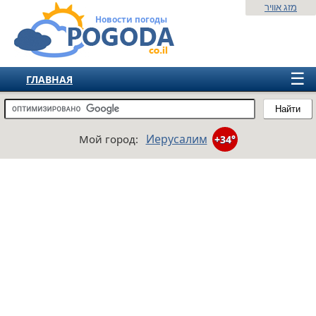
מזג אוויר
Новости погоды
☰
ГЛАВНАЯ
ИЗРАИЛЬ
Найти
СНГ
Иерусалим
Мой город:
+34°
ЕВРОПА
АМЕРИКА
АЗИЯ
АФРИКА
АВСТРАЛИЯ