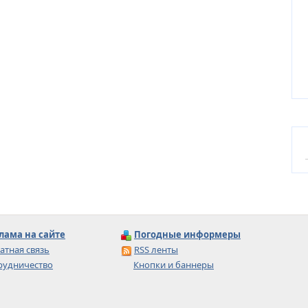
лама на сайте
Погодные информеры
атная связь
RSS ленты
рудничество
Кнопки и баннеры