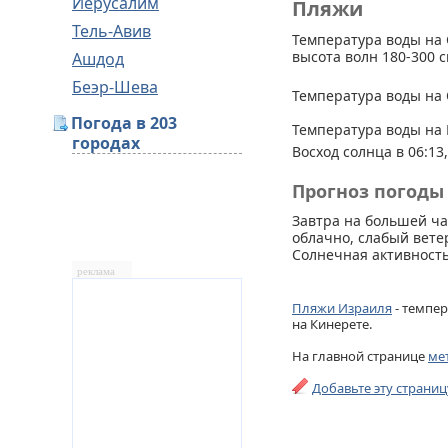
Иерусалим
Пляжи
Тель-Авив
Температура воды на 
высота волн 180-300 с
Ашдод
Беэр-Шева
Температура воды на 
Погода в 203
Температура воды на 
городах
Восход солнца в 06:13,
Прогноз погоды 
Завтра на большей ч
облачно, слабый ветер
Солнечная активность
реклама
Пляжи Израиля
- темпер
на Кинерете.
На главной странице
ме
Добавьте эту страни