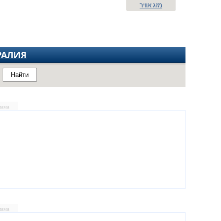
מזג אוויר
РАЛИЯ
Найти
лама
лама