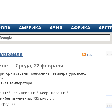
РОПА
АМЕРИКА
АЗИЯ
АФРИКА
АВСТ
 Израиля
rss
рек
иле — Среда, 22 февраля.
рритории страны
пониженная температура, ясно,
с.
ртная температура.
 +15°, Тель-Авив +19°, Беер-Шева +19°.
 - без изменений, 735 мм/р ст.
 средняя.
рек