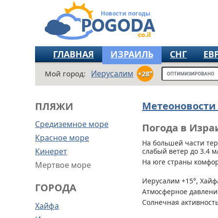
Новости погоды
ГЛАВНАЯ
ИЗРАИЛЬ
СНГ
ЕВ
Иерусалим
Мой город:
+28°
Метеоновости
ПЛЯЖИ
Средиземное море
Погода в Изра
Красное море
На большей части те
Кинерет
слабый ветер до 3.4 м/
На юге страны комфо
Мертвое море
Иерусалим +15°, Хайфа
ГОРОДА
Атмосферное давление
Солнечная активность
Хайфа