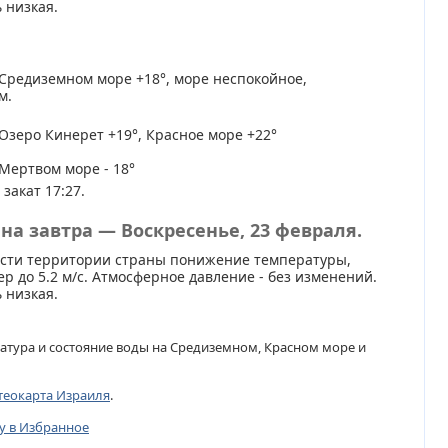
 низкая.
Средиземном море +18°, море неспокойное,
м.
Озеро Кинерет +19°, Красное море +22°
Мертвом море - 18°
 закат 17:27.
на завтра — Воскресенье, 23 февраля.
асти территории страны понижение температуры,
р до 5.2 м/с. Атмосферное давление - без изменений.
 низкая.
атура и состояние воды на Средиземном, Красном море и
теокарта Израиля
.
цу в Избранное