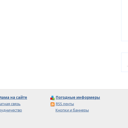
лама на сайте
Погодные информеры
атная связь
RSS ленты
рудничество
Кнопки и баннеры