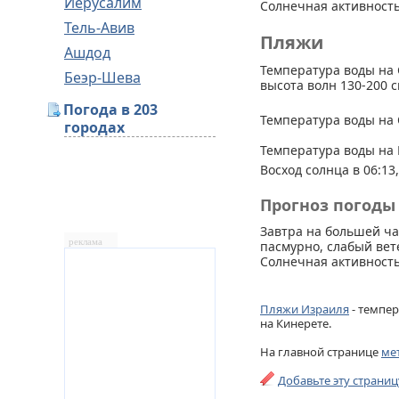
Иерусалим
Солнечная активность
Тель-Авив
Пляжи
Ашдод
Температура воды на 
Беэр-Шева
высота волн 130-200 с
Погода в 203
Температура воды на 
городах
Температура воды на 
Восход солнца в 06:13,
Прогноз погоды 
Завтра на большей ч
реклама
пасмурно, слабый вете
Солнечная активность
Пляжи Израиля
- темпер
на Кинерете.
На главной странице
ме
Добавьте эту страни