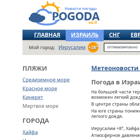
Новости погоды
ГЛАВНАЯ
ИЗРАИЛЬ
СНГ
ЕВ
Иерусалим
Мой город:
+28°
Метеоновости
ПЛЯЖИ
Средиземное море
Погода в Изра
Красное море
На большей части те
Кинерет
возможен легкий дождь
В центре страны обла
Мертвое море
На юге страны пониж
легкого дождя.
ГОРОДА
Иерусалим +8°, Хайфа 
Хайфа
Атмосферное давление