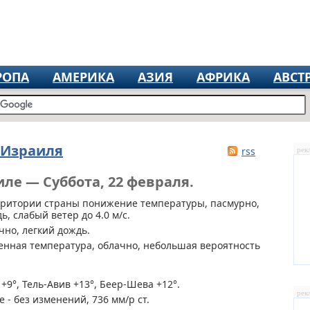
РОПА
АМЕРИКА
АЗИЯ
АФРИКА
АВСТ
 Израиля
rss
рек
иле — Суббота, 22 февраля.
рритории страны
понижение температуры, пасмурно,
, слабый ветер до 4.0 м/с.
чно, легкий дождь.
енная температура, облачно, небольшая вероятность
+9°, Тель-Авив +13°, Беер-Шева +12°.
рек
 - без изменений, 736 мм/р ст.