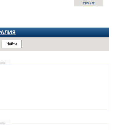
מזג אוויר
РАЛИЯ
Найти
лама
лама