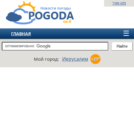
מזג אוויר
Новости погоды
☰
ГЛАВНАЯ
ИЗРАИЛЬ
Найти
СНГ
Иерусалим
Мой город:
+21°
ЕВРОПА
АМЕРИКА
АЗИЯ
АФРИКА
АВСТРАЛИЯ