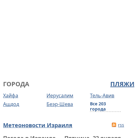
ГОРОДА
ПЛЯЖИ
Хайфа
Иерусалим
Тель-Авив
Ашдод
Беэр-Шева
Все 203
города
Метеоновости Израиля
rss