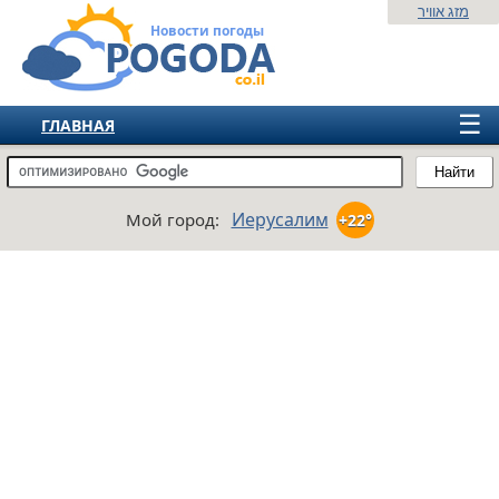
מזג אוויר
Новости погоды
☰
ГЛАВНАЯ
ИЗРАИЛЬ
Найти
СНГ
Иерусалим
Мой город:
+22°
ЕВРОПА
АМЕРИКА
АЗИЯ
АФРИКА
АВСТРАЛИЯ