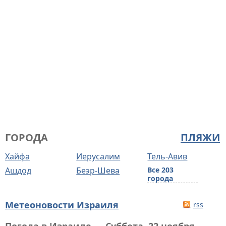
ГОРОДА
ПЛЯЖИ
Хайфа
Иерусалим
Тель-Авив
Ашдод
Беэр-Шева
Все 203
города
Метеоновости Израиля
rss