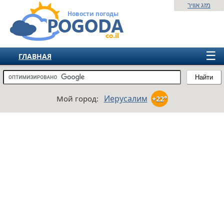
מזג אוויר
Новости погоды
☰
ГЛАВНАЯ
ИЗРАИЛЬ
Найти
СНГ
Иерусалим
Мой город:
+22°
ЕВРОПА
АМЕРИКА
АЗИЯ
АФРИКА
АВСТРАЛИЯ