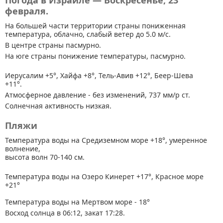
Погода в Израиле — Воскресенье, 23
февраля.
На большей части территории страны
пониженная
температура, облачно, слабый ветер до 5.0 м/с.
В центре страны пасмурно.
На юге страны понижение температуры, пасмурно.
Иерусалим +5°, Хайфа +8°, Тель-Авив +12°, Беер-Шева
+11°.
Атмосферное давление - без изменений, 737 мм/р ст.
Солнечная активность низкая.
Пляжи
Температура воды на Средиземном море +18°, умеренное
волнение,
высота волн 70-140 см.
Температура воды на Озеро Кинерет +17°, Красное море
+21°
Температура воды на Мертвом море - 18°
Восход солнца в 06:12, закат 17:28.