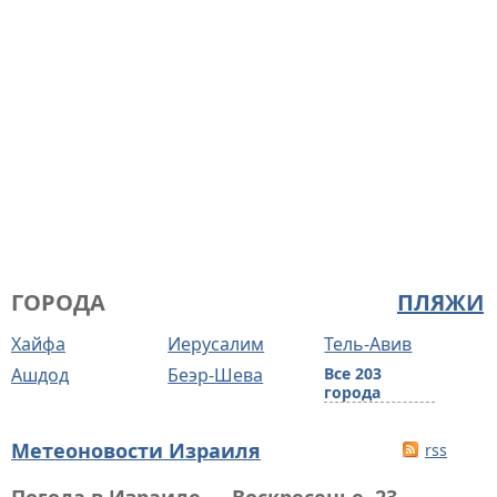
ГОРОДА
ПЛЯЖИ
Хайфа
Иерусалим
Тель-Авив
Ашдод
Беэр-Шева
Все 203
города
Метеоновости Израиля
rss