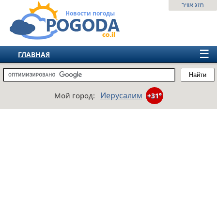
מזג אוויר
Новости погоды
☰
ГЛАВНАЯ
ИЗРАИЛЬ
Найти
СНГ
Иерусалим
Мой город:
+31°
ЕВРОПА
АМЕРИКА
АЗИЯ
АФРИКА
АВСТРАЛИЯ