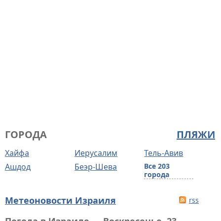
ГОРОДА
ПЛЯЖИ
Хайфа
Иерусалим
Тель-Авив
Ашдод
Беэр-Шева
Все 203
города
Метеоновости Израиля
rss