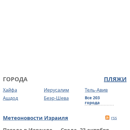
ГОРОДА
ПЛЯЖИ
Хайфа
Иерусалим
Тель-Авив
Ашдод
Беэр-Шева
Все 203
города
Метеоновости Израиля
rss