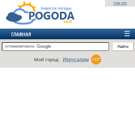
מזג אוויר
Новости погоды
☰
ГЛАВНАЯ
ИЗРАИЛЬ
Найти
СНГ
Иерусалим
Мой город:
+22°
ЕВРОПА
АМЕРИКА
АЗИЯ
АФРИКА
АВСТРАЛИЯ