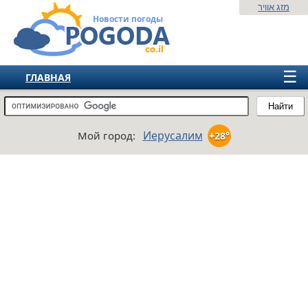
מזג אוויר
Новости погоды
☰
ГЛАВНАЯ
ИЗРАИЛЬ
Найти
СНГ
Иерусалим
Мой город:
+28°
ЕВРОПА
АМЕРИКА
АЗИЯ
АФРИКА
АВСТРАЛИЯ