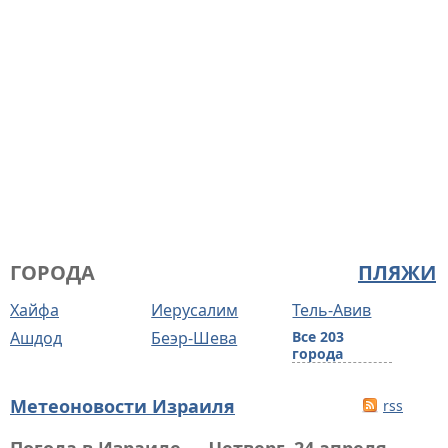
ГОРОДА
ПЛЯЖИ
Хайфа
Иерусалим
Тель-Авив
Ашдод
Беэр-Шева
Все 203
города
Метеоновости Израиля
rss