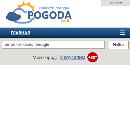
מזג אוויר
Новости погоды
☰
ГЛАВНАЯ
ИЗРАИЛЬ
Найти
СНГ
Иерусалим
Мой город:
+30°
ЕВРОПА
АМЕРИКА
АЗИЯ
АФРИКА
АВСТРАЛИЯ