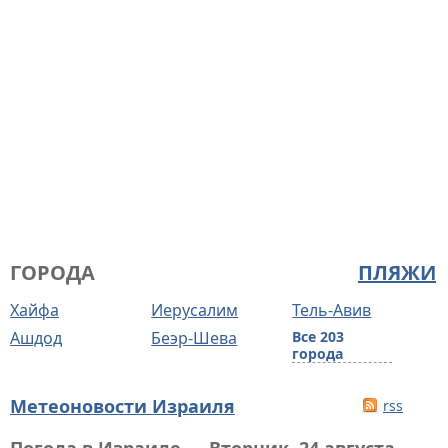
ГОРОДА
ПЛЯЖИ
Хайфа
Иерусалим
Тель-Авив
Ашдод
Беэр-Шева
Все 203
города
Метеоновости Израиля
rss