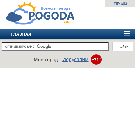
מזג אוויר
Новости погоды
☰
ГЛАВНАЯ
ИЗРАИЛЬ
Найти
СНГ
Иерусалим
Мой город:
+31°
ЕВРОПА
АМЕРИКА
АЗИЯ
АФРИКА
АВСТРАЛИЯ