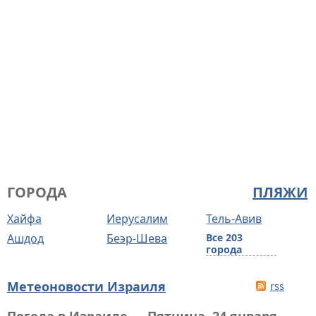
ГОРОДА
ПЛЯЖИ
Хайфа
Иерусалим
Тель-Авив
Ашдод
Беэр-Шева
Все 203
города
Метеоновости Израиля
rss