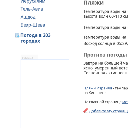
Иерусалим
Пляжи
Тель-Авив
Температура воды на 
высота волн 60-110 см
Ашдод
Беэр-Шева
Температура воды на 
Погода в 203
Температура воды на 
городах
Восход солнца в 05:29,
Прогноз погоды 
реклама
Завтра на большей ча
ясно, умеренный ветер
Солнечная активность
Пляжи Израиля
- темпер
на Кинерете.
На главной странице
ме
Добавьте эту страни