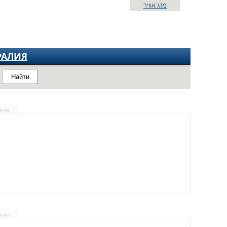
מזג אוויר
РАЛИЯ
Найти
лама
лама