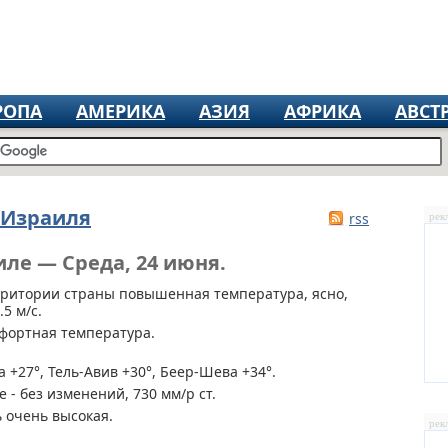
РОПА
АМЕРИКА
АЗИЯ
АФРИКА
АВСТ
 Израиля
rss
рек
иле — Среда, 24 июня.
рритории страны
повышенная температура, ясно,
5 м/с.
фортная температура.
 +27°, Тель-Авив +30°, Беер-Шева +34°.
 - без изменений, 730 мм/р ст.
 очень высокая.
рек