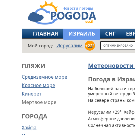
Новости погоды
ГЛАВНАЯ
ИЗРАИЛЬ
СНГ
ЕВ
Иерусалим
Мой город:
+22°
Метеоновости
ПЛЯЖИ
Средиземное море
Погода в Изра
Красное море
На большей части те
Кинерет
умеренный ветер до 5.
На севере страны ком
Мертвое море
Иерусалим +29°, Хайфа
ГОРОДА
Атмосферное давление
Солнечная активность
Хайфа