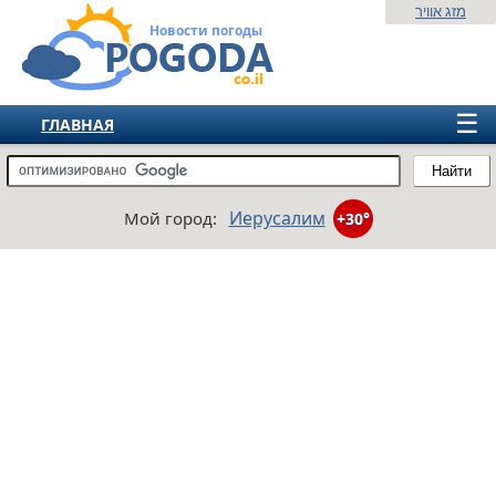
מזג אוויר
Новости погоды
☰
ГЛАВНАЯ
ИЗРАИЛЬ
Найти
СНГ
Иерусалим
Мой город:
+30°
ЕВРОПА
АМЕРИКА
АЗИЯ
АФРИКА
АВСТРАЛИЯ