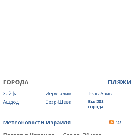
ГОРОДА
ПЛЯЖИ
Хайфа
Иерусалим
Тель-Авив
Ашдод
Беэр-Шева
Все 203
города
Метеоновости Израиля
rss