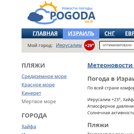
Новости погоды
ГЛАВНАЯ
ИЗРАИЛЬ
СНГ
ЕВ
Иерусалим
Мой город:
+29°
Метеоновости
ПЛЯЖИ
Средиземное море
Погода в Израи
Красное море
По всей стране
комфор
Кинерет
Иерусалим +23°, Хайфа
Мертвое море
Атмосферное давление
Солнечная активность
ГОРОДА
Пляжи
Хайфа