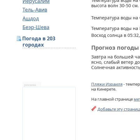
Температура воды на 
Иерусалим
высота волн 30-50 см.
Тель-Авив
Температура воды на 
Ашдод
Беэр-Шева
Температура воды на 
Восход солнца в 05:32,
Погода в 203
городах
Прогноз погоды 
Завтра на большей ча
ясно, слабый ветер до
Солнечная активность
Пляжи Израиля
- темпер
реклама
на Кинерете.
На главной странице
ме
Добавьте эту страни