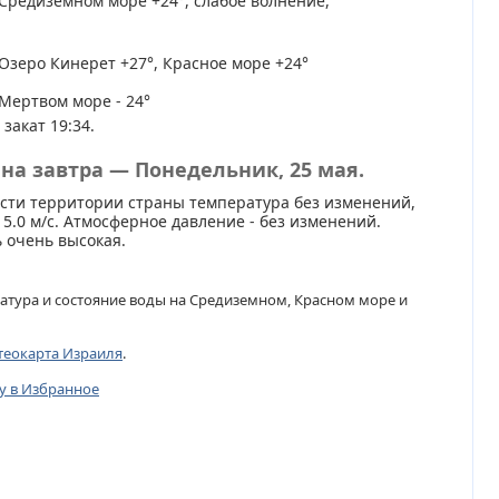
Средиземном море +24°, слабое волнение,
Озеро Кинерет +27°, Красное море +24°
Мертвом море - 24°
 закат 19:34.
на завтра — Понедельник, 25 мая.
сти территории страны температура без изменений,
 5.0 м/с. Атмосферное давление - без изменений.
 очень высокая.
атура и состояние воды на Средиземном, Красном море и
теокарта Израиля
.
цу в Избранное