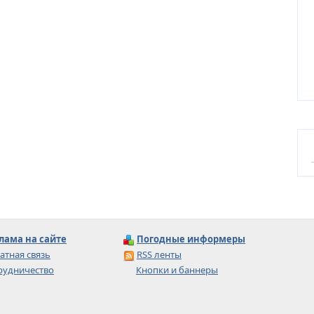
лама на сайте
Погодные информеры
атная связь
RSS ленты
рудничество
Кнопки и баннеры