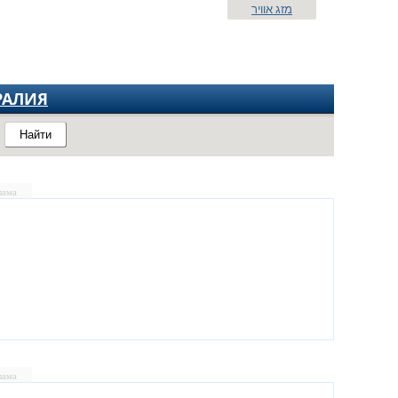
מזג אוויר
РАЛИЯ
Найти
лама
лама