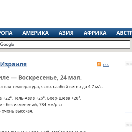
РОПА
АМЕРИКА
АЗИЯ
АФРИКА
АВСТ
 Израиля
rss
рек
ле — Воскресенье, 24 мая.
тная температура, ясно, слабый ветер до 4.7 м/с.
 +22°, Тель-Авив +26°, Беер-Шева +28°.
 - без изменений, 734 мм/р ст.
 очень высокая.
рек