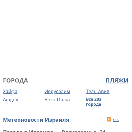
ГОРОДА
ПЛЯЖИ
Хайфа
Иерусалим
Тель-Авив
Ашдод
Беэр-Шева
Все 203
города
Метеоновости Израиля
rss