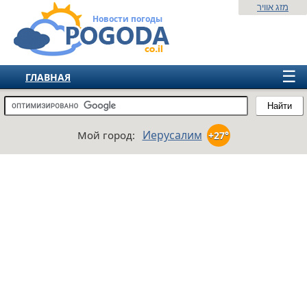
מזג אוויר
Новости погоды
☰
ГЛАВНАЯ
ИЗРАИЛЬ
Найти
СНГ
Иерусалим
Мой город:
+27°
ЕВРОПА
АМЕРИКА
АЗИЯ
АФРИКА
АВСТРАЛИЯ