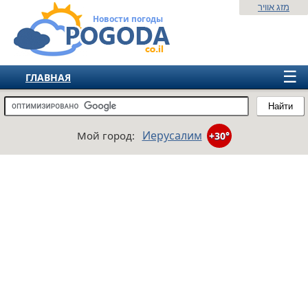
מזג אוויר
Новости погоды
☰
ГЛАВНАЯ
ИЗРАИЛЬ
Найти
СНГ
Иерусалим
Мой город:
+30°
ЕВРОПА
АМЕРИКА
АЗИЯ
АФРИКА
АВСТРАЛИЯ