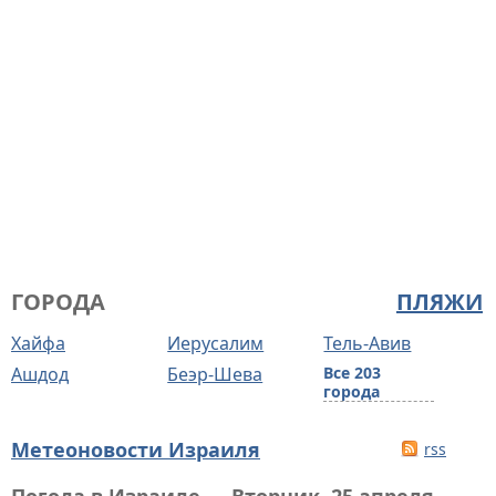
ГОРОДА
ПЛЯЖИ
Хайфа
Иерусалим
Тель-Авив
Ашдод
Беэр-Шева
Все 203
города
Метеоновости Израиля
rss