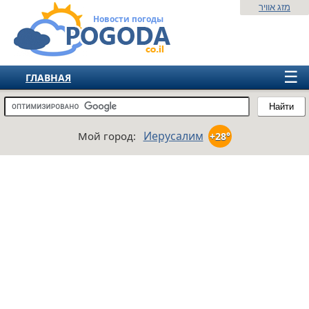
מזג אוויר
Новости погоды
☰
ГЛАВНАЯ
ИЗРАИЛЬ
Найти
СНГ
Иерусалим
Мой город:
+28°
ЕВРОПА
АМЕРИКА
АЗИЯ
АФРИКА
АВСТРАЛИЯ