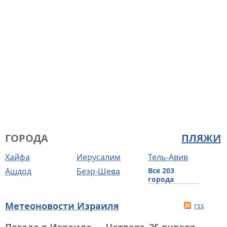
ГОРОДА
ПЛЯЖИ
Хайфа
Иерусалим
Тель-Авив
Ашдод
Беэр-Шева
Все 203
города
Метеоновости Израиля
rss