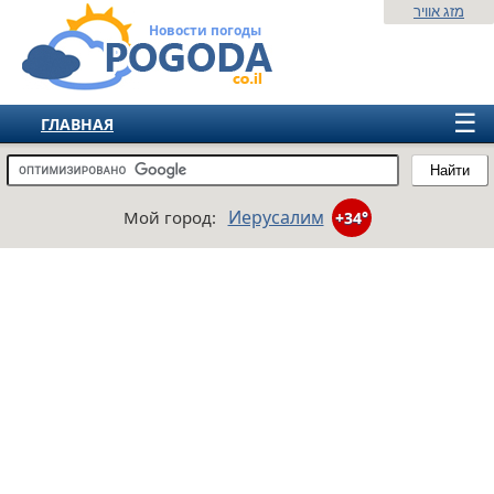
מזג אוויר
Новости погоды
☰
ГЛАВНАЯ
ИЗРАИЛЬ
Найти
СНГ
Иерусалим
Мой город:
+34°
ЕВРОПА
АМЕРИКА
АЗИЯ
АФРИКА
АВСТРАЛИЯ