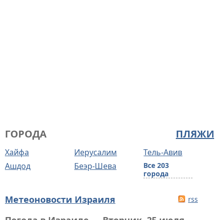
ГОРОДА
ПЛЯЖИ
Хайфа
Иерусалим
Тель-Авив
Ашдод
Беэр-Шева
Все 203
города
Метеоновости Израиля
rss