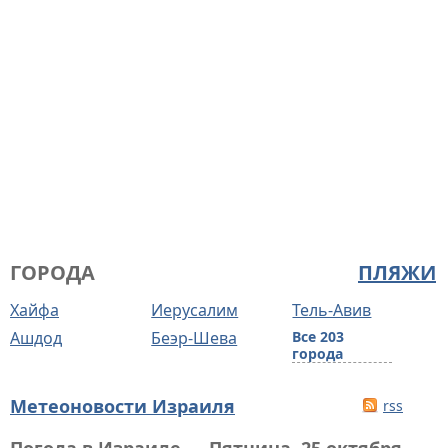
ГОРОДА
ПЛЯЖИ
Хайфа
Иерусалим
Тель-Авив
Ашдод
Беэр-Шева
Все 203
города
Метеоновости Израиля
rss