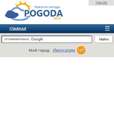
מזג אוויר
Новости погоды
☰
ГЛАВНАЯ
ИЗРАИЛЬ
Найти
СНГ
Иерусалим
Мой город:
+27°
ЕВРОПА
АМЕРИКА
АЗИЯ
АФРИКА
АВСТРАЛИЯ