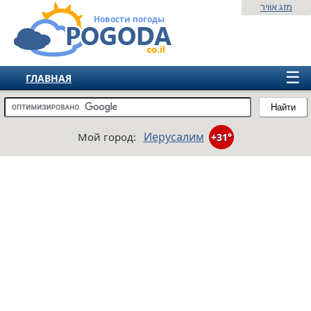
מזג אוויר
Новости погоды
☰
ГЛАВНАЯ
ИЗРАИЛЬ
Найти
СНГ
Иерусалим
Мой город:
+31°
ЕВРОПА
АМЕРИКА
АЗИЯ
АФРИКА
АВСТРАЛИЯ