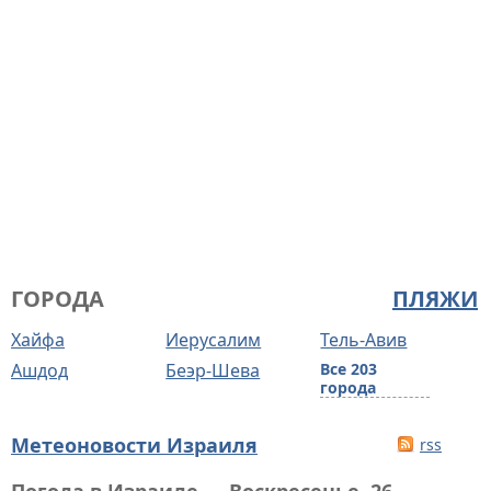
ГОРОДА
ПЛЯЖИ
Хайфа
Иерусалим
Тель-Авив
Ашдод
Беэр-Шева
Все 203
города
Метеоновости Израиля
rss