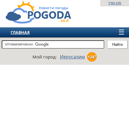
מזג אוויר
Новости погоды
☰
ГЛАВНАЯ
ИЗРАИЛЬ
Найти
СНГ
Иерусалим
Мой город:
+24°
ЕВРОПА
АМЕРИКА
АЗИЯ
АФРИКА
АВСТРАЛИЯ