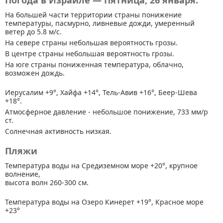
Погода в Израиле — Пятница, 26 января.
На большей части территории страны
понижение
температуры, пасмурно, ливневые дожди, умеренный
ветер до 5.8 м/с.
На севере страны небольшая вероятность грозы.
В центре страны небольшая вероятность грозы.
На юге страны пониженная температура, облачно,
возможен дождь.
Иерусалим +9°, Хайфа +14°, Тель-Авив +16°, Беер-Шева
+18°.
Атмосферное давление - небольшое понижение, 733 мм/р
ст.
Солнечная активность низкая.
Пляжи
Температура воды на Средиземном море +20°, крупное
волнение,
высота волн 260-300 см.
Температура воды на Озеро Кинерет +19°, Красное море
+23°