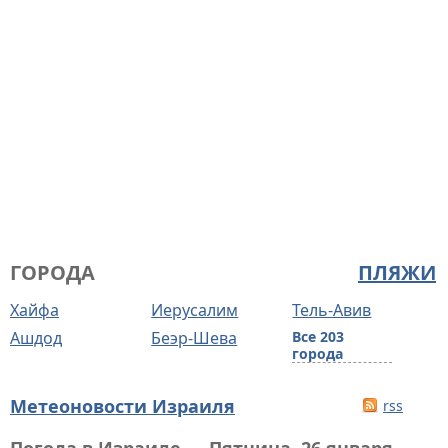
ГОРОДА
ПЛЯЖИ
Хайфа
Иерусалим
Тель-Авив
Ашдод
Беэр-Шева
Все 203
города
Метеоновости Израиля
rss