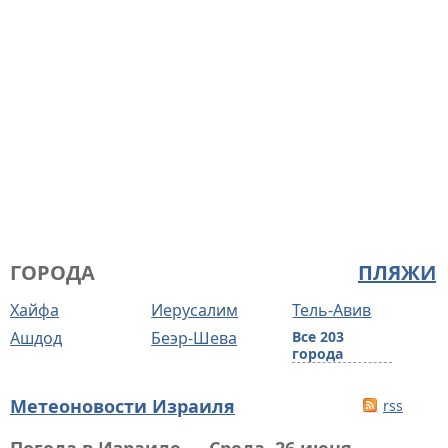
ГОРОДА
ПЛЯЖИ
Хайфа
Иерусалим
Тель-Авив
Ашдод
Беэр-Шева
Все 203
города
Метеоновости Израиля
rss