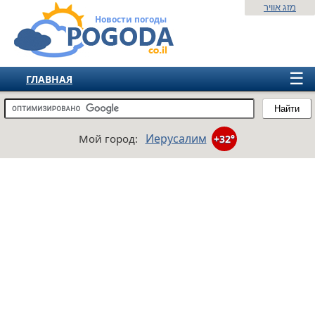
מזג אוויר
Новости погоды
☰
ГЛАВНАЯ
ИЗРАИЛЬ
Найти
СНГ
Иерусалим
Мой город:
+32°
ЕВРОПА
АМЕРИКА
АЗИЯ
АФРИКА
АВСТРАЛИЯ