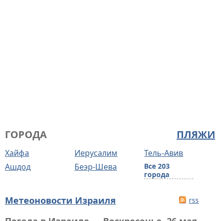
ГОРОДА
ПЛЯЖИ
Хайфа
Иерусалим
Тель-Авив
Ашдод
Беэр-Шева
Все 203
города
Метеоновости Израиля
rss