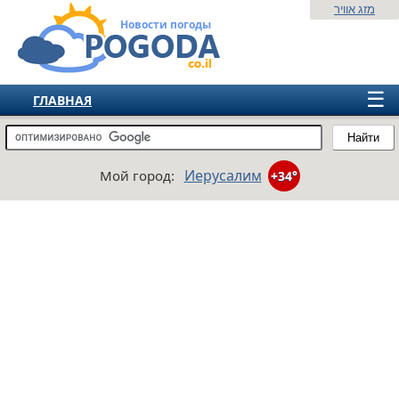
מזג אוויר
Новости погоды
☰
ГЛАВНАЯ
ИЗРАИЛЬ
Найти
СНГ
Иерусалим
Мой город:
+34°
ЕВРОПА
АМЕРИКА
АЗИЯ
АФРИКА
АВСТРАЛИЯ