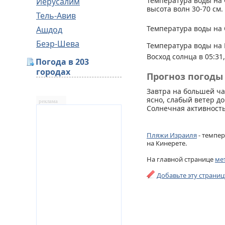
Температура воды на 
Иерусалим
высота волн 30-70 см.
Тель-Авив
Температура воды на 
Ашдод
Беэр-Шева
Температура воды на 
Восход солнца в 05:31,
Погода в 203
городах
Прогноз погоды 
Завтра на большей ча
ясно, слабый ветер до
реклама
Солнечная активность
Пляжи Израиля
- темпер
на Кинерете.
На главной странице
ме
Добавьте эту страни