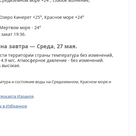
Средиземном море +24°, слабое волнение,
Озеро Кинерет +25°, Красное море +24°
Мертвом море - 24°
 закат 19:36.
на завтра — Среда, 27 мая.
сти территории страны температура без изменений,
 4.9 м/с. Атмосферное давление - без изменений.
 высокая.
атура и состояние воды на Средиземном, Красном море и
теокарта Израиля
.
цу в Избранное