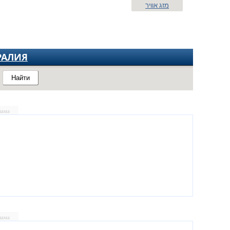
מזג אוויר
РАЛИЯ
Найти
лама
лама