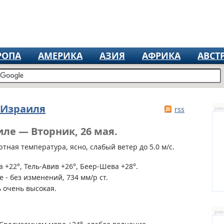
РОПА
АМЕРИКА
АЗИЯ
АФРИКА
АВСТ
 Израиля
rss
рек
иле — Вторник, 26 мая.
тная температура, ясно, слабый ветер до 5.0 м/с.
 +22°, Тель-Авив +26°, Беер-Шева +28°.
 - без изменений, 734 мм/р ст.
 очень высокая.
рек