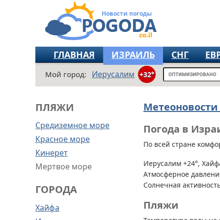
Новости погоды
ГЛАВНАЯ
ИЗРАИЛЬ
СНГ
ЕВ
Иерусалим
Мой город:
+32°
Метеоновости
ПЛЯЖИ
Средиземное море
Погода в Изра
Красное море
По всей стране
комфор
Кинерет
Иерусалим +24°, Хайфа
Мертвое море
Атмосферное давление
Солнечная активность
ГОРОДА
Пляжи
Хайфа