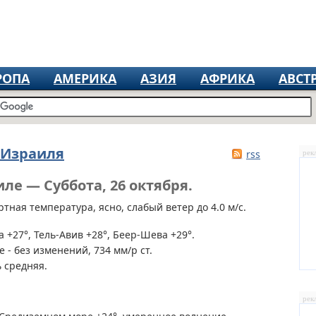
РОПА
АМЕРИКА
АЗИЯ
АФРИКА
АВСТ
 Израиля
rss
рек
ле — Суббота, 26 октября.
тная температура, ясно, слабый ветер до 4.0 м/с.
 +27°, Тель-Авив +28°, Беер-Шева +29°.
 - без изменений, 734 мм/р ст.
 средняя.
рек