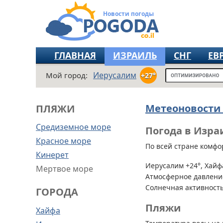
Новости погоды
ГЛАВНАЯ
ИЗРАИЛЬ
СНГ
ЕВ
Иерусалим
Мой город:
+27°
Метеоновости
ПЛЯЖИ
Средиземное море
Погода в Израи
Красное море
По всей стране
комфор
Кинерет
Иерусалим +24°, Хайфа
Мертвое море
Атмосферное давление
Солнечная активность
ГОРОДА
Пляжи
Хайфа