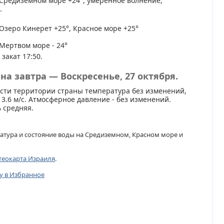
Средиземном море +24°, умеренное волнение,
.
Озеро Кинерет +25°, Красное море +25°
Мертвом море - 24°
 закат 17:50.
на завтра — Воскресенье, 27 октября.
сти территории страны температура без изменений,
 3.6 м/с. Атмосферное давление - без изменений.
 средняя.
атура и состояние воды на Средиземном, Красном море и
теокарта Израиля
.
цу в Избранное