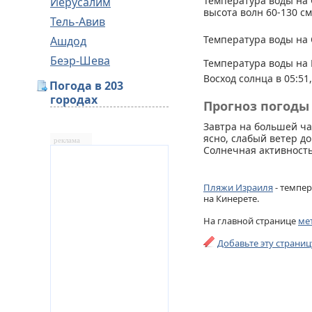
Температура воды на 
Иерусалим
высота волн 60-130 см
Тель-Авив
Температура воды на 
Ашдод
Беэр-Шева
Температура воды на 
Восход солнца в 05:51,
Погода в 203
городах
Прогноз погоды 
Завтра на большей ча
ясно, слабый ветер до
реклама
Солнечная активность
Пляжи Израиля
- темпер
на Кинерете.
На главной странице
ме
Добавьте эту страни