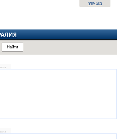
מזג אוויר
РАЛИЯ
Найти
лама
лама