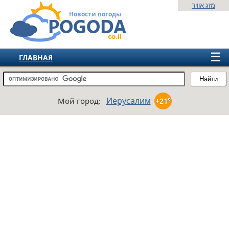
מזג אוויר
Новости погоды
☰
ГЛАВНАЯ
ИЗРАИЛЬ
Найти
СНГ
Иерусалим
Мой город:
+21°
ЕВРОПА
АМЕРИКА
АЗИЯ
АФРИКА
АВСТРАЛИЯ