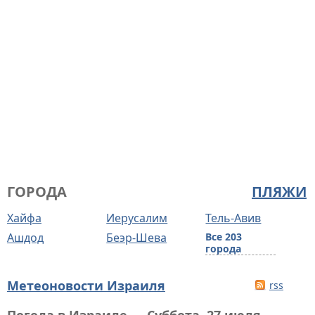
ГОРОДА
ПЛЯЖИ
Хайфа
Иерусалим
Тель-Авив
Ашдод
Беэр-Шева
Все 203
города
Метеоновости Израиля
rss