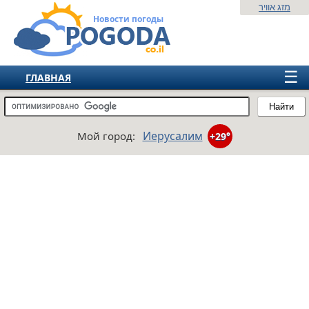
מזג אוויר
Новости погоды
☰
ГЛАВНАЯ
ИЗРАИЛЬ
Найти
СНГ
Иерусалим
Мой город:
+29°
ЕВРОПА
АМЕРИКА
АЗИЯ
АФРИКА
АВСТРАЛИЯ