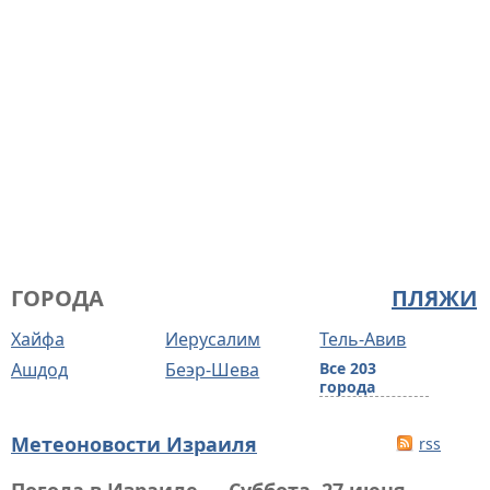
ГОРОДА
ПЛЯЖИ
Хайфа
Иерусалим
Тель-Авив
Ашдод
Беэр-Шева
Все 203
города
Метеоновости Израиля
rss