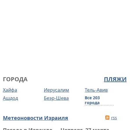
ГОРОДА
ПЛЯЖИ
Хайфа
Иерусалим
Тель-Авив
Ашдод
Беэр-Шева
Все 203
города
Метеоновости Израиля
rss