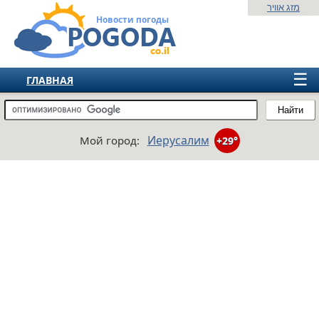
מזג אוויר
Новости погоды
☰
ГЛАВНАЯ
ИЗРАИЛЬ
Найти
СНГ
Иерусалим
Мой город:
+29°
ЕВРОПА
АМЕРИКА
АЗИЯ
АФРИКА
АВСТРАЛИЯ