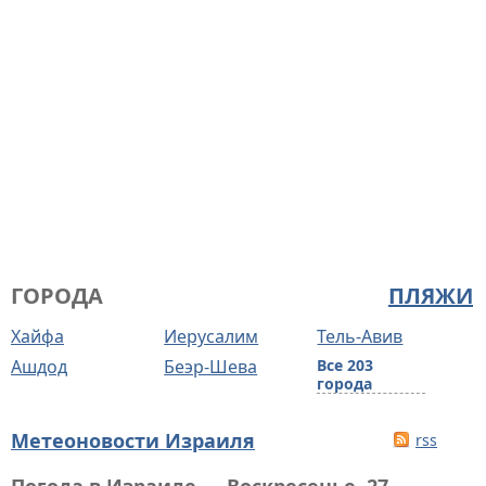
ГОРОДА
ПЛЯЖИ
Хайфа
Иерусалим
Тель-Авив
Ашдод
Беэр-Шева
Все 203
города
Метеоновости Израиля
rss