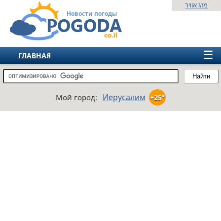
מזג אוויר
Новости погоды
☰
ГЛАВНАЯ
ИЗРАИЛЬ
Найти
СНГ
Иерусалим
Мой город:
+25°
ЕВРОПА
АМЕРИКА
АЗИЯ
АФРИКА
АВСТРАЛИЯ