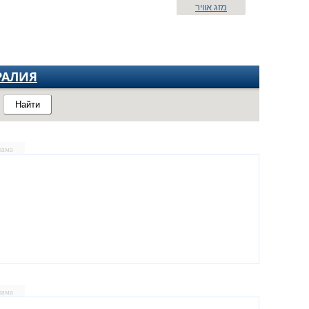
מזג אוויר
РАЛИЯ
Найти
лама
лама