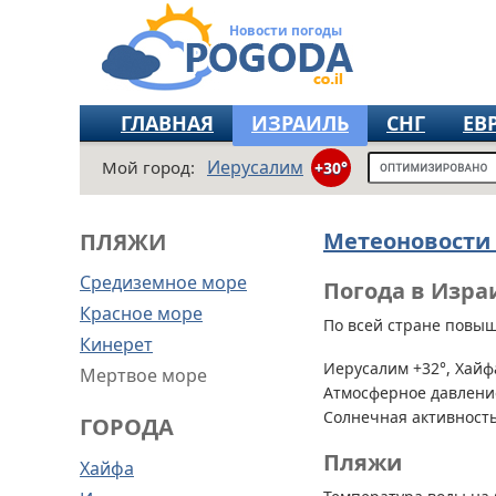
Новости погоды
ГЛАВНАЯ
ИЗРАИЛЬ
СНГ
ЕВ
Иерусалим
Мой город:
+30°
Метеоновости
ПЛЯЖИ
Средиземное море
Погода в Изра
Красное море
По всей стране
повыше
Кинерет
Иерусалим +32°, Хайфа
Мертвое море
Атмосферное давление
Солнечная активность
ГОРОДА
Пляжи
Хайфа