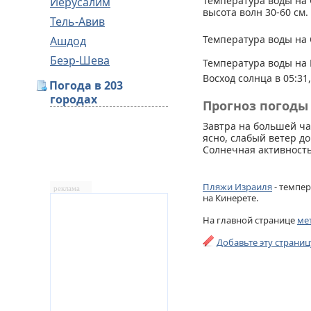
Температура воды на 
Иерусалим
высота волн 30-60 см.
Тель-Авив
Температура воды на 
Ашдод
Беэр-Шева
Температура воды на 
Восход солнца в 05:31,
Погода в 203
городах
Прогноз погоды 
Завтра на большей ча
ясно, слабый ветер до
Солнечная активность
Пляжи Израиля
- темпер
реклама
на Кинерете.
На главной странице
ме
Добавьте эту страни