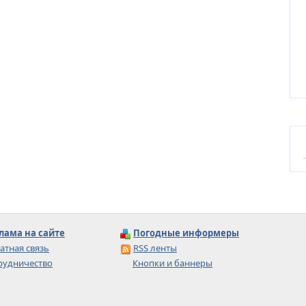
лама на сайте
Погодные информеры
атная связь
RSS ленты
рудничество
Кнопки и баннеры