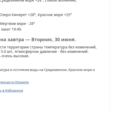
Средиземном море +28°, слабое волнение,
Озеро Кинерет +28°, Красное море +25°
Мертвом море - 28°
 закат 19:49.
на завтра — Вторник, 30 июня.
сти территории страны температура без изменений,
 5.0 м/с. Атмосферное давление - без изменений.
 очень высокая.
атура и состояние воды на Средиземном, Красном море и
теокарта Израиля
.
цу в Избранное