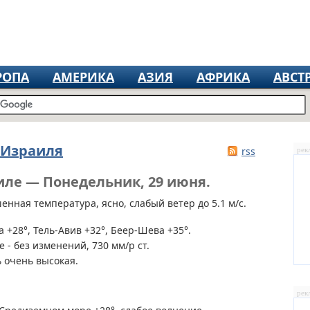
РОПА
АМЕРИКА
АЗИЯ
АФРИКА
АВСТ
 Израиля
rss
рек
иле — Понедельник, 29 июня.
нная температура, ясно, слабый ветер до 5.1 м/с.
 +28°, Тель-Авив +32°, Беер-Шева +35°.
 - без изменений, 730 мм/р ст.
 очень высокая.
рек