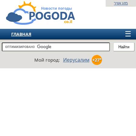
מזג אוויר
Новости погоды
☰
ГЛАВНАЯ
ИЗРАИЛЬ
Найти
СНГ
Иерусалим
Мой город:
+27°
ЕВРОПА
АМЕРИКА
АЗИЯ
АФРИКА
АВСТРАЛИЯ