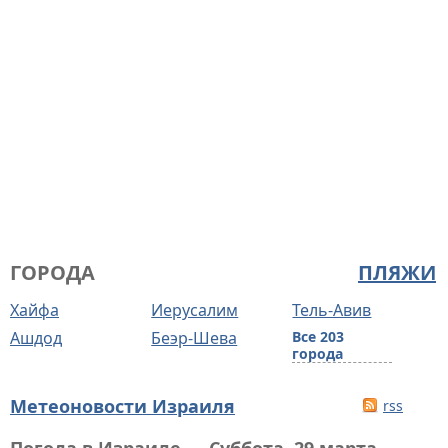
ГОРОДА
ПЛЯЖИ
Хайфа
Иерусалим
Тель-Авив
Ашдод
Беэр-Шева
Все 203
города
Метеоновости Израиля
rss